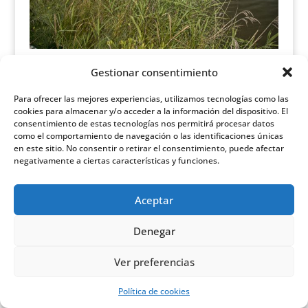
Gestionar consentimiento
[pdf-embedder url=”https://convivelife.es/wp-
Para ofrecer las mejores experiencias, utilizamos tecnologías como las
content/uploads/2016/05/EncuestaIngles.pdf”]
cookies para almacenar y/o acceder a la información del dispositivo. El
consentimiento de estas tecnologías nos permitirá procesar datos
como el comportamiento de navegación o las identificaciones únicas
en este sitio. No consentir o retirar el consentimiento, puede afectar
negativamente a ciertas características y funciones.
Home
Pagina puzzle 2
High Level Puzzle
Aceptar
Política de cookies (UE)
Denegar
Designed by
Elegant Themes
| Powered by
WordPress
Ver preferencias
Política de cookies